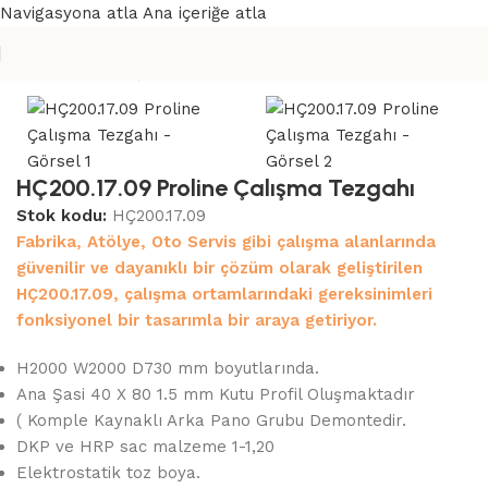
Navigasyona atla
Ana içeriğe atla
Ana Sayfa
/
Çalışma Tezgahları
HÇ200.17.09 Proline Çalışma Tezgahı
Stok kodu:
HÇ200.17.09
Fabrika, Atölye, Oto Servis gibi çalışma alanlarında
güvenilir ve dayanıklı bir çözüm olarak geliştirilen
HÇ200.17.09, çalışma ortamlarındaki gereksinimleri
fonksiyonel bir tasarımla bir araya getiriyor.
H2000 W2000 D730 mm boyutlarında.
Ana Şasi 40 X 80 1.5 mm Kutu Profil Oluşmaktadır
( Komple Kaynaklı Arka Pano Grubu Demontedir.
DKP ve HRP sac malzeme 1-1,20
Elektrostatik toz boya.