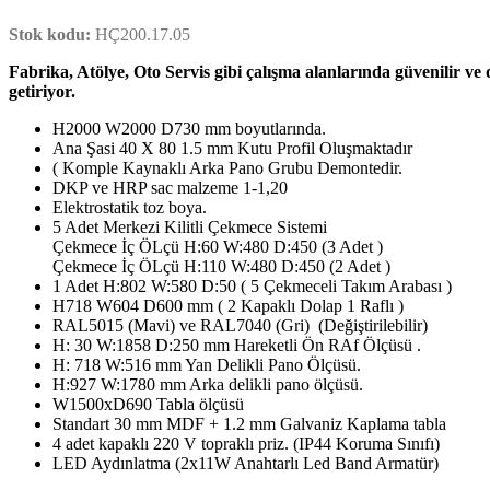
Stok kodu:
HÇ200.17.05
Fabrika, Atölye, Oto Servis gibi çalışma alanlarında güvenilir ve
getiriyor.
H2000 W2000 D730 mm boyutlarında.
Ana Şasi 40 X 80 1.5 mm Kutu Profil Oluşmaktadır
( Komple Kaynaklı Arka Pano Grubu Demontedir.
DKP ve HRP sac malzeme 1-1,20
Elektrostatik toz boya.
5 Adet Merkezi Kilitli Çekmece Sistemi
Çekmece İç ÖLçü H:60 W:480 D:450 (3 Adet )
Çekmece İç ÖLçü H:110 W:480 D:450 (2 Adet )
1 Adet H:802 W:580 D:50 ( 5 Çekmeceli Takım Arabası )
H718 W604 D600 mm ( 2 Kapaklı Dolap 1 Raflı )
RAL5015 (Mavi) ve RAL7040 (Gri) (Değiştirilebilir)
H: 30 W:1858 D:250 mm Hareketli Ön RAf Ölçüsü .
H: 718 W:516 mm Yan Delikli Pano Ölçüsü.
H:927 W:1780 mm Arka delikli pano ölçüsü.
W1500xD690 Tabla ölçüsü
Standart 30 mm MDF + 1.2 mm Galvaniz Kaplama tabla
4 adet kapaklı 220 V topraklı priz. (IP44 Koruma Sınıfı)
LED Aydınlatma (2x11W Anahtarlı Led Band Armatür)