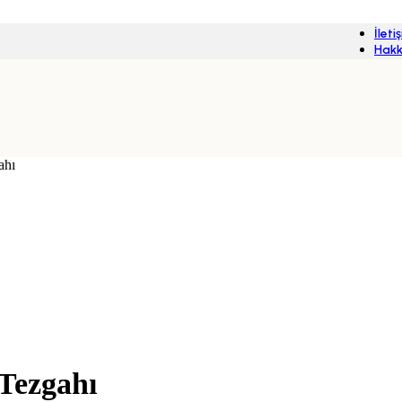
İleti
Hakk
ahı
Tezgahı