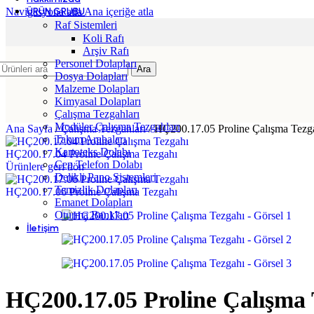
Navigasyona atla
ÜRÜN GRUBU
Ana içeriğe atla
Raf Sistemleri
Koli Rafı
Arşiv Rafı
Personel Dolapları
Ara
Dosya Dolapları
Malzeme Dolapları
Kimyasal Dolapları
Çalışma Tezgahları
Modüler Çalışma Tezgahları
Ana Sayfa
/
Çalışma Tezgahları
/
HÇ200.17.05 Proline Çalışma Tezg
Takım Arabaları
Kartoteks Dolabı
HÇ200.17.04 Proline Çalışma Tezgahı
Cep Telefon Dolabı
Ürünlere geri dön
Delikli Pano Sistemleri
Temizlik Dolapları
HÇ200.17.06 Proline Çalışma Tezgahı
Emanet Dolapları
Oturma Bankları
İletişim
HÇ200.17.05 Proline Çalışma 