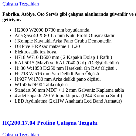
Çalışma Tezgahları
Fabrika, Atölye, Oto Servis gibi çalışma alanlarında güvenilir ve
getiriyor.
H2000 W2000 D730 mm boyutlarında.
Ana Şasi 40 X 80 1.5 mm Kutu Profil Oluşmaktadır
( Komple Kaynaklı Arka Pano Grubu Demontedir.
DKP ve HRP sac malzeme 1-1,20
Elektrostatik toz boya.
H718 W710 D600 mm ( 2 Kapaklı Dolap 1 Raflı )
RAL5015 (Mavi) ve RAL7040 (Gri) (Değiştirilebilir)
H: 30 W:1858 D:250 mm Hareketli Ön RAf Ölçüsü .
H: 718 W:516 mm Yan Delikli Pano Ölçüsü.
H:927 W:1780 mm Arka delikli pano ölçüsü.
W1500xD690 Tabla ölçüsü
Standart 30 mm MDF + 1.2 mm Galvaniz Kaplama tabla
4 adet kapaklı 220 V topraklı priz. (IP44 Koruma Sınıfı)
LED Aydınlatma (2x11W Anahtarlı Led Band Armatür)
HÇ200.17.04 Proline Çalışma Tezgahı
Çalışma Tezgahları