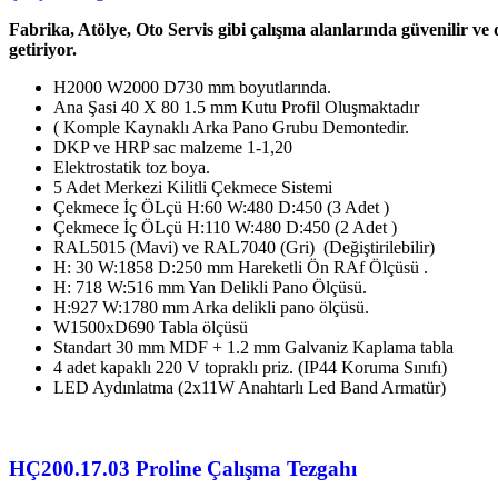
Fabrika, Atölye, Oto Servis gibi çalışma alanlarında güvenilir ve
getiriyor.
H2000 W2000 D730 mm boyutlarında.
Ana Şasi 40 X 80 1.5 mm Kutu Profil Oluşmaktadır
( Komple Kaynaklı Arka Pano Grubu Demontedir.
DKP ve HRP sac malzeme 1-1,20
Elektrostatik toz boya.
5 Adet Merkezi Kilitli Çekmece Sistemi
Çekmece İç ÖLçü H:60 W:480 D:450 (3 Adet )
Çekmece İç ÖLçü H:110 W:480 D:450 (2 Adet )
RAL5015 (Mavi) ve RAL7040 (Gri) (Değiştirilebilir)
H: 30 W:1858 D:250 mm Hareketli Ön RAf Ölçüsü .
H: 718 W:516 mm Yan Delikli Pano Ölçüsü.
H:927 W:1780 mm Arka delikli pano ölçüsü.
W1500xD690 Tabla ölçüsü
Standart 30 mm MDF + 1.2 mm Galvaniz Kaplama tabla
4 adet kapaklı 220 V topraklı priz. (IP44 Koruma Sınıfı)
LED Aydınlatma (2x11W Anahtarlı Led Band Armatür)
HÇ200.17.03 Proline Çalışma Tezgahı