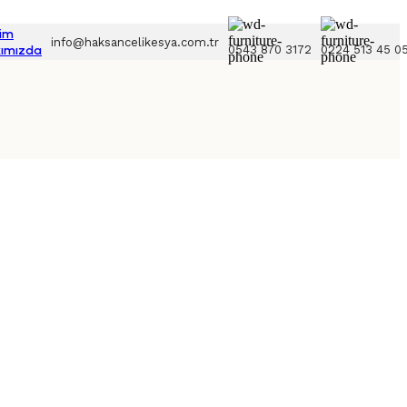
şim
info@haksancelikesya.com.tr
0543 870 3172
0224 513 45 0
ımızda