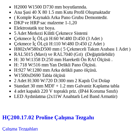
H2000 W1500 D730 mm boyutlarında.
Ana Şasi 40 X 80 1.5 mm Kutu Profil Oluşmaktadır
( Komple Kaynaklı Arka Pano Grubu Demontedir.
DKP ve HRP sac malzeme 1-1,20
Elektrostatik toz boya.
5 Adet Merkezi Kilitli Çekmece Sistemi
Çekmece İç ÖLçü H:60 W:480 D:450 (3 Adet )
Çekmece İç ÖLçü H:110 W:480 D:450 (2 Adet )
H802xW580xD500 mm ( 5 Çekmeceli Takım Arabası 1 Adet )
RAL5015 (Mavi) ve RAL7040 (Gri) (Değiştirilebilir)
H: 30 W:1358 D:250 mm Hareketli Ön RAf Ölçüsü .
H: 718 W:516 mm Yan Delikli Pano Ölçüsü.
H:927 W:1280 mm Arka delikli pano ölçüsü.
W1500xD690 Tabla ölçüsü
2 Adet H:300 W:720 D:300 mm 2 Kapılı Üst Dolap
Standart 30 mm MDF + 1.2 mm Galvaniz Kaplama tabla
4 adet kapaklı 220 V topraklı priz. (IP44 Koruma Sınıfı)
LED Aydınlatma (2x11W Anahtarlı Led Band Armatür)
HÇ200.17.02 Proline Çalışma Tezgahı
Çalışma Tezgahları