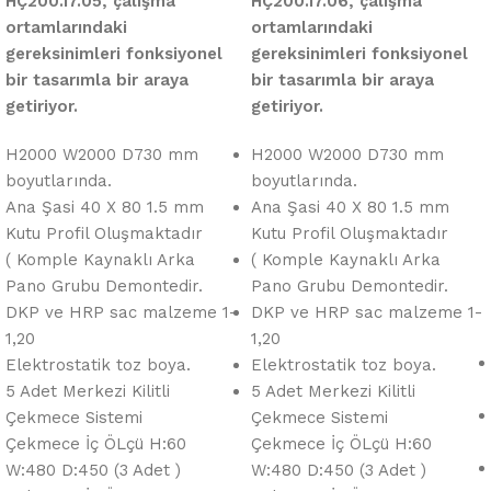
HÇ200.17.05, çalışma
HÇ200.17.06, çalışma
ortamlarındaki
ortamlarındaki
gereksinimleri fonksiyonel
gereksinimleri fonksiyonel
bir tasarımla bir araya
bir tasarımla bir araya
getiriyor.
getiriyor.
H2000 W2000 D730 mm
H2000 W2000 D730 mm
boyutlarında.
boyutlarında.
Ana Şasi 40 X 80 1.5 mm
Ana Şasi 40 X 80 1.5 mm
Kutu Profil Oluşmaktadır
Kutu Profil Oluşmaktadır
( Komple Kaynaklı Arka
( Komple Kaynaklı Arka
Pano Grubu Demontedir.
Pano Grubu Demontedir.
DKP ve HRP sac malzeme 1-
DKP ve HRP sac malzeme 1-
1,20
1,20
Elektrostatik toz boya.
Elektrostatik toz boya.
5 Adet Merkezi Kilitli
5 Adet Merkezi Kilitli
Çekmece Sistemi
Çekmece Sistemi
Çekmece İç ÖLçü H:60
Çekmece İç ÖLçü H:60
W:480 D:450 (3 Adet )
W:480 D:450 (3 Adet )