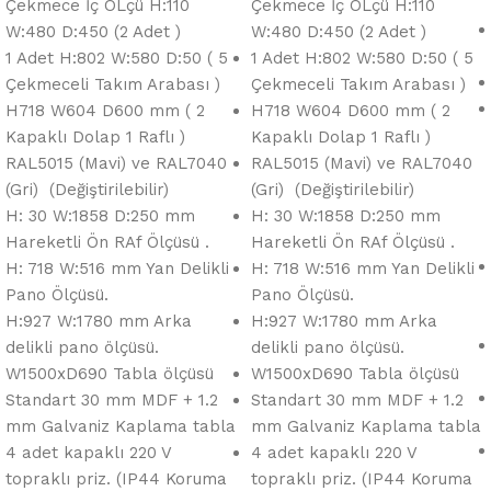
Çekmece İç ÖLçü H:110
Çekmece İç ÖLçü H:110
W:480 D:450 (2 Adet )
W:480 D:450 (2 Adet )
1 Adet H:802 W:580 D:50 ( 5
1 Adet H:802 W:580 D:50 ( 5
Çekmeceli Takım Arabası )
Çekmeceli Takım Arabası )
H718 W604 D600 mm ( 2
H718 W604 D600 mm ( 2
Kapaklı Dolap 1 Raflı )
Kapaklı Dolap 1 Raflı )
RAL5015 (Mavi) ve RAL7040
RAL5015 (Mavi) ve RAL7040
(Gri) (Değiştirilebilir)
(Gri) (Değiştirilebilir)
H: 30 W:1858 D:250 mm
H: 30 W:1858 D:250 mm
Hareketli Ön RAf Ölçüsü .
Hareketli Ön RAf Ölçüsü .
H: 718 W:516 mm Yan Delikli
H: 718 W:516 mm Yan Delikli
Pano Ölçüsü.
Pano Ölçüsü.
H:927 W:1780 mm Arka
H:927 W:1780 mm Arka
delikli pano ölçüsü.
delikli pano ölçüsü.
W1500xD690 Tabla ölçüsü
W1500xD690 Tabla ölçüsü
Standart 30 mm MDF + 1.2
Standart 30 mm MDF + 1.2
mm Galvaniz Kaplama tabla
mm Galvaniz Kaplama tabla
4 adet kapaklı 220 V
4 adet kapaklı 220 V
topraklı priz. (IP44 Koruma
topraklı priz. (IP44 Koruma