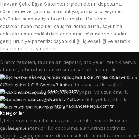
Haksan Çelik Eşya Sistemleri; işletmelerin depolama,
düzenleme ve çalışma alanı ihtiyaçlarına profesyonel
çözümler sunmak için tasarlanmıştır. Malzeme
dolaplarından modüler çalışma dolaplarına, soyunma
dolaplarından endüstriyel depolama çözümlerine kadar
geniş ürün yelpazemiz; dayanıklılığı, işlevselliği ve estetik
tasarımı bir araya getirir.
Üretim tesisleri, fabrikalar, depolar, atölyeler, teknik servis
alanları, laboratuvarlar ve kurumsal işletmeler için
geliştirilen Haksan ürünleri, çalışma alanlarının daha
Yalova Yolu Üzeri 1.Km, Bağkur Sanayi Sitesi
düzenli, güvenli ve verimli kullanılmasına katkı sağlar.
A\Blok No: 1-2 D:3 Gemli̇k/Bursa
0543 870 31 72
Yüksek kaliteli çelik konstrüksiyon yapısı ve uzun ömürlü
0224 513 45 05
kullanım avantajı sayesinde zorlu endüstriyel koşullarda
info@haksancelikesya.com.tr
maksimum performans sunar.
Kategoriler
İşletmenizin ihtiyaçlarına uygun çözümler sunan Haksan
çelik eşya sistemleri ile depolama alanlarınızı optimize
Raf Sistemleri
edebilir, ekipmanlarınızı düzenli şekilde muhafaza edebilir ve
Personel Dolapları