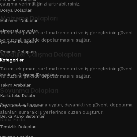
çalışma verimliliğinizi artırabilirsiniz.
Dosya Dolapları
Malzeme Dolapları
Malzeme Dolapları
Kimyasal Dolapları
Takım, ekipman, sarf malzemeleri ve iş gereçlerinin güvenli
ve düzenli şekilde depolanmasını sağlar.
Çalışma Dolapları
Emanet Dolapları
Modüler Çalışma Dolapları
Kategoriler
Takım, ekipman, sarf malzemeleri ve iş gereçlerinin güvenli
Modüler Çalışma Tezgahları
ve düzenli şekilde depolanmasını sağlar.
Takım Arabaları
Soyunma Dolapları
Kartoteks Dolabı
Personel kullanımına uygun, dayanıklı ve güvenli depolama
Cep Telefonu Dolabı
alanları sunarak iş yerlerinde düzen oluşturur.
Delikli Pano Sistemleri
Daha Fazla
Temizlik Dolapları
Oturma Bankları