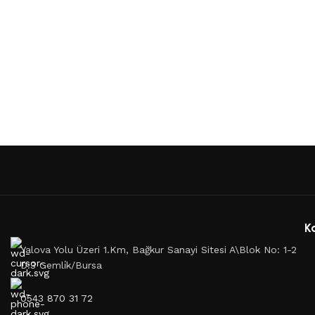
K
Yalova Yolu Üzeri 1.Km, Bağkur Sanayi Sitesi A\Blok No: 1-2
D:3 Gemli̇k/Bursa
0543 870 31 72