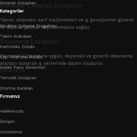
Emanet Dolapları
Modüler Çalışma Dolapları
Kategoriler
Takım, ekipman, sarf malzemeleri ve iş gereçlerinin güvenli
Modüler Çalışma Tezgahları
ve düzenli şekilde depolanmasını sağlar.
Takım Arabaları
Soyunma Dolapları
Kartoteks Dolabı
Personel kullanımına uygun, dayanıklı ve güvenli depolama
Cep Telefonu Dolabı
alanları sunarak iş yerlerinde düzen oluşturur.
Delikli Pano Sistemleri
Daha Fazla
Temizlik Dolapları
Oturma Bankları
Firmamız
Hakkımızda
İletişim
Ürünlerimiz