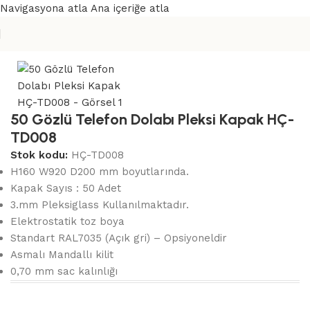
Navigasyona atla
Ana içeriğe atla
Ana Sayfa
/
Cep Telefon Dolabı
50 Gözlü Telefon Dolabı Pleksi Kapak HÇ-
TD008
Stok kodu:
HÇ-TD008
H160 W920 D200 mm boyutlarında.
Kapak Sayıs : 50 Adet
3.mm Pleksiglass Kullanılmaktadır.
Elektrostatik toz boya
Standart RAL7035 (Açık gri) – Opsiyoneldir
Asmalı Mandallı kilit
0,70 mm sac kalınlığı