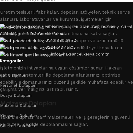
Üretim tesisleri, fabrikalar, depolar, atölyeler, teknik servis
alanları, laboratuvarlar ve kurumsal işletmeler için
geliştirilen Haksan ürünleri, çalışma alanlarının daha
Yalova Yolu Üzeri 1.Km, Bağkur Sanayi Sitesi
düzenli, güvenli ve verimli kullanılmasına katkı sağlar.
A\Blok No: 1-2 D:3 Gemli̇k/Bursa
0543 870 31 72
Yüksek kaliteli çelik konstrüksiyon yapısı ve uzun ömürlü
0224 513 45 05
kullanım avantajı sayesinde zorlu endüstriyel koşullarda
info@haksancelikesya.com.tr
maksimum performans sunar.
Kategoriler
İşletmenizin ihtiyaçlarına uygun çözümler sunan Haksan
çelik eşya sistemleri ile depolama alanlarınızı optimize
Raf Sistemleri
edebilir, ekipmanlarınızı düzenli şekilde muhafaza edebilir ve
Personel Dolapları
çalışma verimliliğinizi artırabilirsiniz.
Dosya Dolapları
Malzeme Dolapları
Malzeme Dolapları
Kimyasal Dolapları
Takım, ekipman, sarf malzemeleri ve iş gereçlerinin güvenli
ve düzenli şekilde depolanmasını sağlar.
Çalışma Dolapları