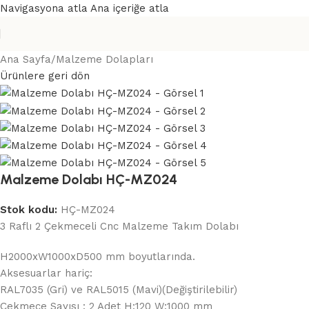
Navigasyona atla
Ana içeriğe atla
Ana Sayfa
/
Malzeme Dolapları
Ürünlere geri dön
Malzeme Dolabı HÇ-MZ024
Stok kodu:
HÇ-MZ024
3 Raflı 2 Çekmeceli Cnc Malzeme Takım Dolabı
H2000xW1000xD500 mm boyutlarında.
Aksesuarlar hariç:
RAL7035 (Gri) ve RAL5015 (Mavi)(Değiştirilebilir)
Çekmece Sayısı : 2 Adet H:120 W:1000 mm