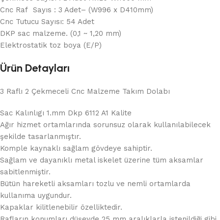
Cnc Raf Sayıs : 3 Adet– (W996 x D410mm)
Cnc Tutucu Sayısı: 54 Adet
DKP sac malzeme. (0,1 ~ 1,20 mm)
Elektrostatik toz boya (E/P)
Ürün Detayları
3 Raflı 2 Çekmeceli Cnc Malzeme Takım Dolabı
Sac Kalınlıgı 1.mm Dkp 6112 A1 Kalite
Ağır hizmet ortamlarında sorunsuz olarak kullanılabilecek
şekilde tasarlanmıştır.
Komple kaynaklı sağlam gövdeye sahiptir.
Sağlam ve dayanıklı metal iskelet üzerine tüm aksamlar
sabitlenmiştir.
Bütün hareketli aksamları tozlu ve nemli ortamlarda
kullanıma uygundur.
Kapaklar kilitlenebilir özelliktedir.
Rafların konumları düşeyde 25 mm aralıklarla istenildiği gibi