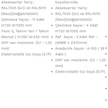
Aksesuarlar hariç :
boyutlarında.
RAL7035 (Gri) ve RAL5015
Aksesuarlar hariç:
(Mavi)(Değiştirilebilir)
RAL7035 (Gri) ve RAL5015
Çekmece Sayısı : 11 Adet
(Mavi)(Değiştirilebilir)
H:120 W:1000 mm
Çekmece Sayısı : 4 Adet
Pano İç Takımı Yan 1 Takım
H:120 W:1000 mm
Mevcut ( H:350 W:450 mm)
Raf Sayıs : 3 Adet Raf –
DKP sac malzeme. (0,1 ~ 1,20
(W996 x D410mm)
mm)
Avadanlık Sayısı : A-100 ( 36
Elektrostatik toz boya (E/P)
Adet )
DKP sac malzeme. (0,1 ~ 1,20
mm)
Elektrostatik toz boya (E/P)