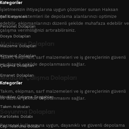
Kategoriler
İşletmenizin ihtiyaçlarına uygun çözümler sunan Haksan
çelik eşya sistemleri ile depolama alanlarınızı optimize
Raf Sistemleri
edebilir, ekipmanlarınızı düzenli şekilde muhafaza edebilir ve
Personel Dolapları
çalışma verimliliğinizi artırabilirsiniz.
Dosya Dolapları
Malzeme Dolapları
Malzeme Dolapları
Kimyasal Dolapları
Takım, ekipman, sarf malzemeleri ve iş gereçlerinin güvenli
ve düzenli şekilde depolanmasını sağlar.
Çalışma Dolapları
Emanet Dolapları
Modüler Çalışma Dolapları
Kategoriler
Takım, ekipman, sarf malzemeleri ve iş gereçlerinin güvenli
Modüler Çalışma Tezgahları
ve düzenli şekilde depolanmasını sağlar.
Takım Arabaları
Soyunma Dolapları
Kartoteks Dolabı
Personel kullanımına uygun, dayanıklı ve güvenli depolama
Cep Telefonu Dolabı