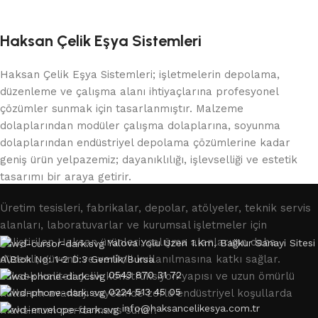
Haksan Çelik Eşya Sistemleri
Haksan Çelik Eşya Sistemleri; işletmelerin depolama,
düzenleme ve çalışma alanı ihtiyaçlarına profesyonel
çözümler sunmak için tasarlanmıştır. Malzeme
dolaplarından modüler çalışma dolaplarına, soyunma
dolaplarından endüstriyel depolama çözümlerine kadar
geniş ürün yelpazemiz; dayanıklılığı, işlevselliği ve estetik
tasarımı bir araya getirir.
Üretim tesisleri, fabrikalar, depolar, atölyeler, teknik servis
alanları, laboratuvarlar ve kurumsal işletmeler için
geliştirilen Haksan ürünleri, çalışma alanlarının daha
Yalova Yolu Üzeri 1.Km, Bağkur Sanayi Sitesi
düzenli, güvenli ve verimli kullanılmasına katkı sağlar.
A\Blok No: 1-2 D:3 Gemli̇k/Bursa
0543 870 31 72
Yüksek kaliteli çelik konstrüksiyon yapısı ve uzun ömürlü
0224 513 45 05
kullanım avantajı sayesinde zorlu endüstriyel koşullarda
info@haksancelikesya.com.tr
maksimum performans sunar.