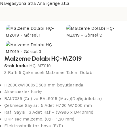
Navigasyona atla
Ana içeriğe atla
Ana Sayfa
/
Malzeme Dolapları
Malzeme Dolabı HÇ-MZ019
Stok kodu:
HÇ-MZ019
3 Raflı 5 Çekmeceli Malzeme Takım Dolabı
H2000xW1000xD500 mm boyutlarında.
Aksesuarlar hariç:
RAL7035 (Gri) ve RAL5015 (Mavi)(Değiştirilebilir)
Çekmece Sayısı : 5 Adet H:120 W:1000 mm
Raf Sayıs : 3 Adet Raf – (W996 x D410mm)
DKP sac malzeme. (0,1 ~ 1,20 mm)
Elektrostatik toz boya (E/P)