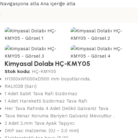
Navigasyona atla
Ana içeriğe atla
Ana Sayfa
/
Kimyasal Dolapları
Kimyasal Dolabı HÇ-KMY05
Stok kodu:
HÇ-KMY05
H1300xW1000xD500 mm boyutlarında.
RAL1028 (Sarı)
1 Adet Sabit Tava Rafı Sızdırmaz
1 Adet Hareketli Sızdırmaz Tava Rafı
Her Tava Rafında 4 Adet Delikli Galvaniz Tava
Tava Kenar Koruma Bariyeri Galvaniz Mevcuttur .
2 Adet 2.mm Tava Ayak Taşıyıcı
DKP sac malzeme. (0,1 ~ 2.0 mm)