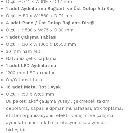
Ölçü: H:741 x W:619 x D:17 mm
1 adet Aydınlatma Bağlantı ve Üst Dolap Altı Kaş
Ölçü: H:50 x W:1860 x D:74 mm
4 adet Pano / Üst Dolap Bağlantı Direği
Ölçü: H:1590 x W:75 x D:30 mm
1 adet Çalışma Tablası
Ölçü: H:30 x W:1860 x D:550 mm
30 mm ham MDF
Galvaniz çelik kaplama
1 adet LED Aydınlatma
1200 mm LED armatür
On/Off anahtarlı
16 adet Metal Rotil Ayak
Ölçü: H:50 x W:65 mm
Bu paket; aktif çalışma yüzeyi, çekmeceli takım
depolama, kapalı ekipman muhafazası, atık toplama,
el aleti organizasyonu, elektrik erişimi ve çalışma
aydınlatmasını tek bir profesyonel istasyonda
birleştirir.