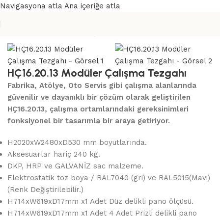
Navigasyona atla
Ana içeriğe atla
Ana Sayfa
/
Modüler Çalışma Tezgahları
HÇ16.20.13 Modüler Çalışma Tezgahı
Fabrika, Atölye, Oto Servis gibi çalışma alanlarında
güvenilir ve dayanıklı bir çözüm olarak geliştirilen
HÇ16.20.13, çalışma ortamlarındaki gereksinimleri
fonksiyonel bir tasarımla bir araya getiriyor.
H2020xW2480xD530 mm boyutlarında.
Aksesuarlar hariç 240 kg.
DKP, HRP ve GALVANİZ sac malzeme.
Elektrostatik toz boya / RAL7040 (gri) ve RAL5015(Mavi)
(Renk Değiştirilebilir.)
H714xW619xD17mm x1 Adet Düz delikli pano ölçüsü.
H714xW619xD17mm x1 Adet 4 Adet Prizli delikli pano