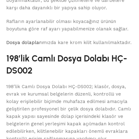
boyanmaktadır, bu şekilde çizilmelere ve darbelere
karşı daha dayanıklı bir yapıya sahip oluyor.
Rafların ayarlanabilir olması koyacağınız ürünün
boyutuna göre raf ayarı yapabilmenize olanak sağlar.
Dosya dolapları
mızda kare krom kilit kullanılmaktadır.
198’lik Camlı Dosya Dolabı HÇ-
DS002
198’lik Camlı Dosya Dolabı HÇ-DS002; klasör, dosya,
evrak ve kurumsal belgelerin düzenli, kontrollü ve
kolay erişilebilir biçimde muhafaza edilmesi amacıyla
geliştirilen profesyonel bir çelik dosya dolabıdır. Camlı
kapak yapısı sayesinde dolap içerisindeki klasör ve
belgelerin genel yerleşimi kapak açılmadan kontrol
edilebilirken, kilitlenebilir kapakları önemli evraklara
kontrollü erişim sağlanmasına yardımcı olur.